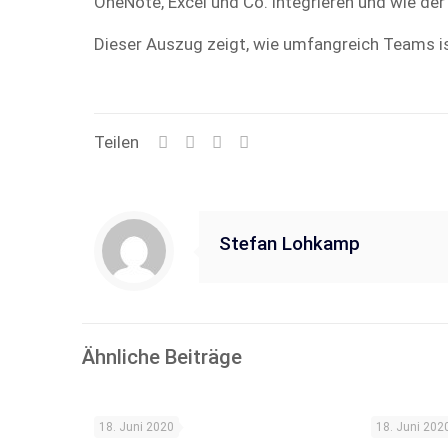
OneNote, Excel und Co. integrieren und wie de
Dieser Auszug zeigt, wie umfangreich Teams is
Teilen
Stefan Lohkamp
Ähnliche Beiträge
NEU: A
18. Juni 2020
18. Juni 202