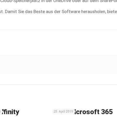
r Cloud-Speicherplatz in der OneDrive oder auf dem ShareP
t. Damit Sie das Beste aus der Software herausholen, biete
ffinity
NEU: Microsoft 365
0
25. April 2019