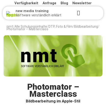
Verfügbarkeit
Anfrage
Blog
Newsletter
new media training
Software verständlich erklärt
nmt
Alle Schulungsinhalte
DTP, Foto & Film
Bildbearbeitung
/
/
/
/
Photomator – Masterclass
Photomator –
Masterclass
Bildbearbeitung im Apple-Stil