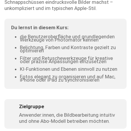
Schnappschüssen eindrucksvolle Bilder machst –
unkompliziert und im typischen Apple-Stil.
Du lernst in diesem Kurs:
die Benutzeroberfläche und grundlegenden
Werkzeuge von Photomator kennen
Belichtung, Farben und Kontraste gezielt zu
optimieren
Filter und Retuschewerkzeuge für kreative
oder präzise Anpassungen einzusetzen
KI-Funktionen und Ebenen sinnvoll zu nutzen
Fotos elegant zu organisieren und auf Mac,
iPhone oder iPad zu synchronisieren
Zielgruppe
Anwender:innen, die Bildbearbeitung intuitiv
und ohne Abo-Modell betreiben möchten.