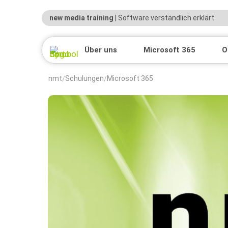
new media training
| Software verständlich erklärt
Über uns
Microsoft 365
O
nmt
Schulungen
Microsoft 365
/
/